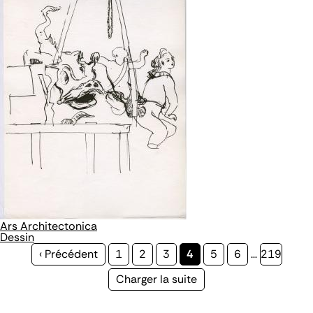
Ars Architectonica
Dessin
Page
‹ Précédent
Page
1
Page
2
Page
3
Page
4
Page
5
Page
6
…
Page
219
précédente
courante
Page
Charger la suite
suivante