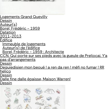
Logements Grand Quevilly
Dessin
Auteur(s)
Borel, Frédéric - 1959
Datation
2011-2013
Édifice
Immeuble de logements
Auteur(s) de l'édifice
Borel, Frédéric - 1959 : Architecte
CCN. Qui porte sur ses pieds avec la gueule de Preljocaj. Y'a
pas d'arrangements
Dessin
Dequiedisien mon beoué ! a ren da ren ! méfi no fumar ! RR
helico
Dessin
Dalle fine dalle épaisse, Maison Warren!
Dessin