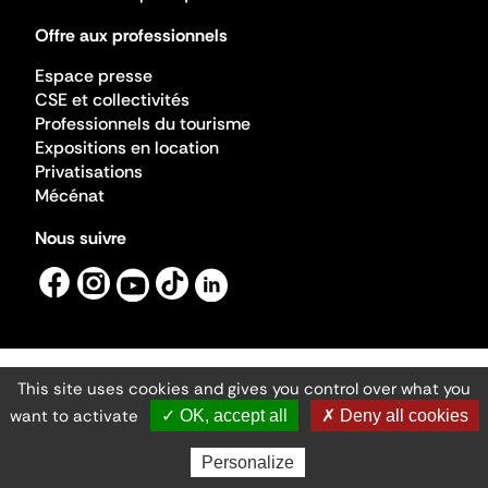
Offre aux professionnels
Espace presse
CSE et collectivités
Professionnels du tourisme
Expositions en location
Privatisations
Mécénat
Nous suivre
This site uses cookies and gives you control over what you
Mentions légales
Gestion des cookies
want to activate
✓ OK, accept all
✗ Deny all cookies
Accessibilité numérique
Ministère de la Culture ©2026
- Cité de l'architecture et du patrimoine
Personalize