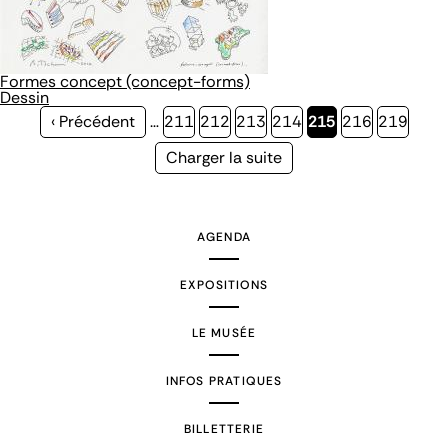
Formes concept (concept-forms)
Dessin
Page
‹ Précédent
…
Page
211
Page
212
Page
213
Page
214
Page
215
Page
216
Page
219
précédente
courante
Page
Charger la suite
suivante
AGENDA
EXPOSITIONS
LE MUSÉE
INFOS PRATIQUES
BILLETTERIE