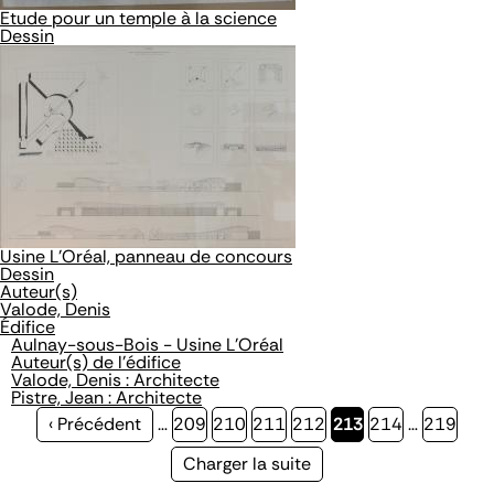
Etude pour un temple à la science
Dessin
Usine L'Oréal, panneau de concours
Dessin
Auteur(s)
Valode, Denis
Édifice
Aulnay-sous-Bois - Usine L'Oréal
Auteur(s) de l'édifice
Valode, Denis : Architecte
Pistre, Jean : Architecte
Page
‹ Précédent
…
Page
209
Page
210
Page
211
Page
212
Page
213
Page
214
…
Page
219
précédente
courante
Page
Charger la suite