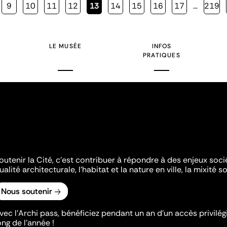
Page
9
Page
10
Page
11
Page
12
Page
13
Page
14
Page
15
Page
16
Page
17
…
Page
219
courante
LE MUSÉE
INFOS
PRATIQUES
outenir la Cité, c'est contribuer à répondre à des enjeux soc
ualité architecturale, l'habitat et la nature en ville, la mixité so
Nous soutenir
vec l’Archi pass, bénéficiez pendant un an d’un accès privilégi
ong de l’année !