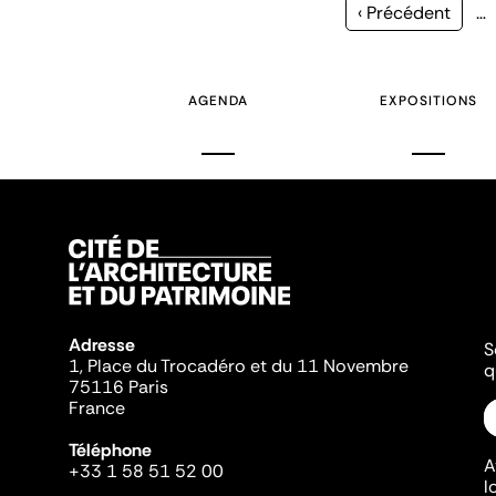
Page
‹ Précédent
…
précédente
AGENDA
EXPOSITIONS
Adresse
S
1, Place du Trocadéro et du 11 Novembre
q
75116 Paris
France
Téléphone
A
+33 1 58 51 52 00
l