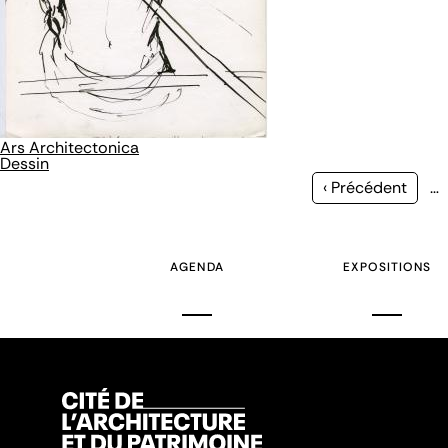
Ars Architectonica
Dessin
Page
‹ Précédent
…
précédente
AGENDA
EXPOSITIONS