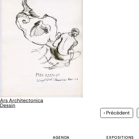
Ars Architectonica
Dessin
Page
‹ Précédent
précédente
AGENDA
EXPOSITIONS