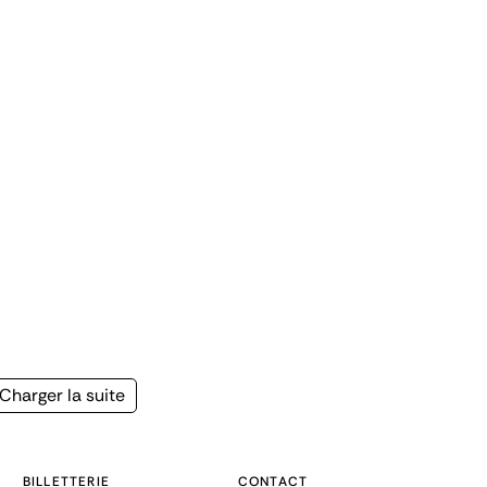
Page
Charger la suite
suivante
BILLETTERIE
CONTACT