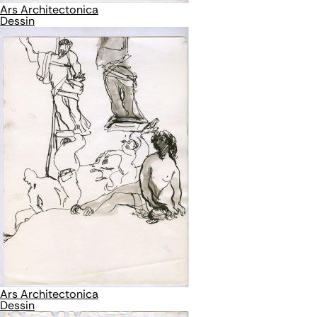
Ars Architectonica
Dessin
Ars Architectonica
Dessin