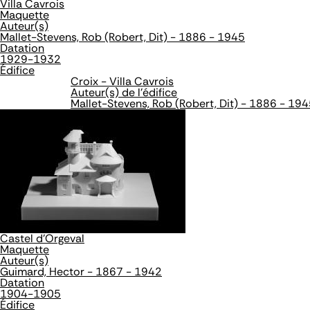
Villa Cavrois
Maquette
Auteur(s)
Mallet-Stevens, Rob (Robert, Dit) - 1886 - 1945
Datation
1929-1932
Édifice
Croix - Villa Cavrois
Auteur(s) de l'édifice
Mallet-Stevens, Rob (Robert, Dit) - 1886 - 194
Castel d'Orgeval
Maquette
Auteur(s)
Guimard, Hector - 1867 - 1942
Datation
1904-1905
Édifice