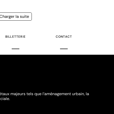
Page
Charger la suite
suivante
BILLETTERIE
CONTACT
iétaux majeurs tels que l'aménagement urbain, la
ciale.