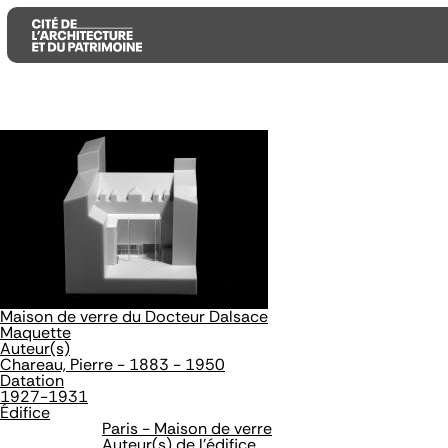
Aller
Aller
Aller
au
au
à
contenu
menu
la
principal
principal
recherche
Maison de verre du Docteur Dalsace
Maquette
Auteur(s)
Chareau, Pierre - 1883 - 1950
Datation
1927-1931
Édifice
Paris - Maison de verre
Auteur(s) de l'édifice