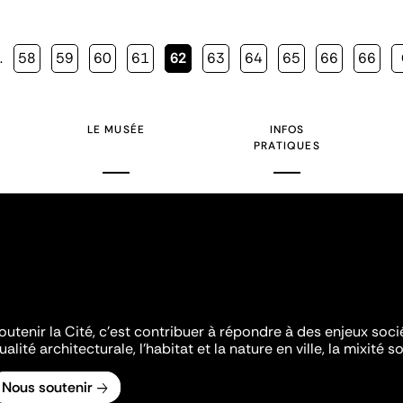
…
Page
58
Page
59
Page
60
Page
61
Page
62
Page
63
Page
64
Page
65
Page
66
Page
66
courante
LE MUSÉE
INFOS
PRATIQUES
outenir la Cité, c'est contribuer à répondre à des enjeux soc
ualité architecturale, l'habitat et la nature en ville, la mixité so
Nous soutenir