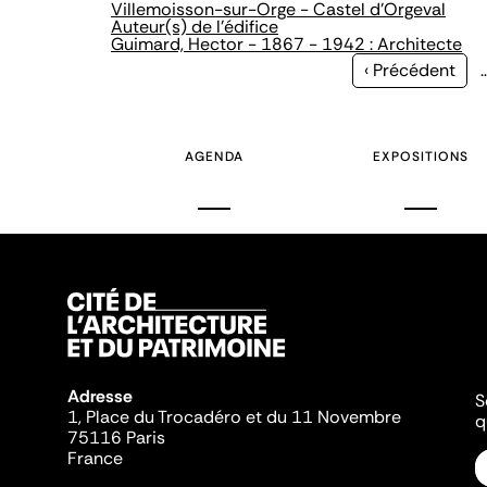
Villemoisson-sur-Orge - Castel d'Orgeval
Auteur(s) de l'édifice
Guimard, Hector - 1867 - 1942 : Architecte
Page
‹ Précédent
précédente
AGENDA
EXPOSITIONS
Adresse
S
1, Place du Trocadéro et du 11 Novembre
q
75116 Paris
France