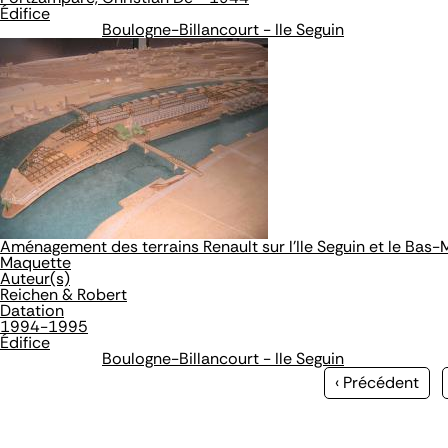
Édifice
Boulogne-Billancourt - Ile Seguin
Aménagement des terrains Renault sur l'Ile Seguin et le Bas
Maquette
Auteur(s)
Reichen & Robert
Datation
1994-1995
Édifice
Boulogne-Billancourt - Ile Seguin
Page
‹ Précédent
précédente