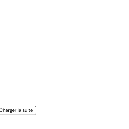
Page
Charger la suite
suivante