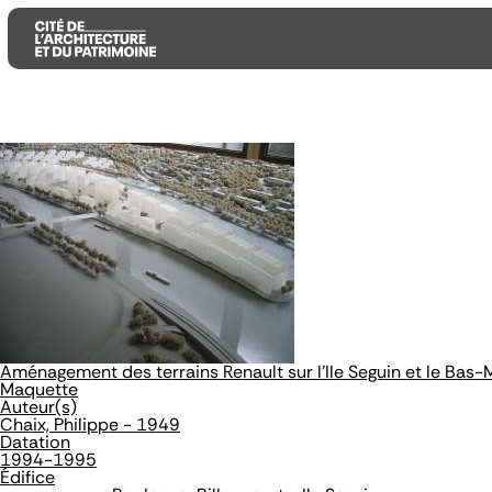
Aller
Aller
Aller
au
au
à
contenu
menu
la
principal
principal
recherche
Aménagement des terrains Renault sur l'Ile Seguin et le Bas
Maquette
Auteur(s)
Chaix, Philippe - 1949
Datation
1994-1995
Édifice