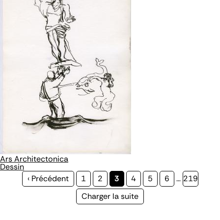
Ars Architectonica
Dessin
Page
‹ Précédent
Page
1
Page
2
Page
3
Page
4
Page
5
Page
6
…
Page
219
précédente
courante
Page
Charger la suite
suivante