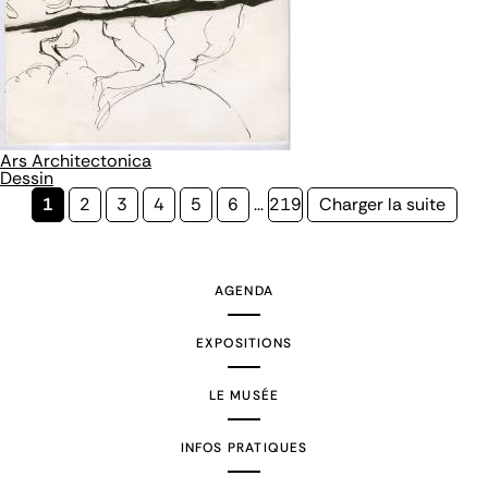
Ars Architectonica
Dessin
Page
1
Page
2
Page
3
Page
4
Page
5
Page
6
…
Page
219
Page
Charger la suite
courante
suivante
AGENDA
EXPOSITIONS
LE MUSÉE
INFOS PRATIQUES