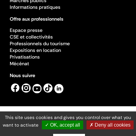
Marchés publics
Informations pratiques
Offre aux professionnels
Espace presse
CSE et collectivités
Professionnels du tourisme
Expositions en location
Privatisations
Mécénat
Nous suivre
This site uses cookies and gives you control over what you
Mentions légales
Gestion des cookies
want to activate
✓ OK, accept all
✗ Deny all cookies
Accessibilité numérique
Ministère de la Culture ©2026
- Cité de l'architecture et du patrimoine