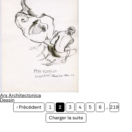
Ars Architectonica
Dessin
Page
‹ Précédent
Page
1
Page
2
Page
3
Page
4
Page
5
Page
6
…
Page
219
précédente
courante
Page
Charger la suite
suivante