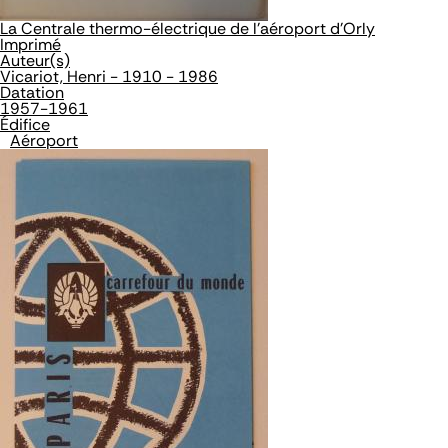
La Centrale thermo-électrique de l'aéroport d'Orly
Imprimé
Auteur(s)
Vicariot, Henri - 1910 - 1986
Datation
1957-1961
Édifice
Aéroport