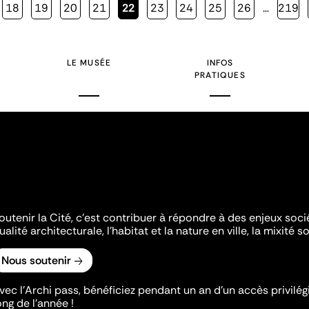
Page
18
Page
19
Page
20
Page
21
Page
22
Page
23
Page
24
Page
25
Page
26
…
Page
219
courante
LE MUSÉE
INFOS
PRATIQUES
outenir la Cité, c'est contribuer à répondre à des enjeux soc
ualité architecturale, l'habitat et la nature en ville, la mixité so
Nous soutenir
vec l’Archi pass, bénéficiez pendant un an d’un accès privilégi
ong de l’année !