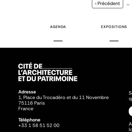
Page
‹ Précédent
…
précédente
AGENDA
EXPOSITIONS
Adresse
S
1, Place du Trocadéro et du 11 Novembre
q
75116 Paris
France
Téléphone
A
+33 1 58 51 52 00
l