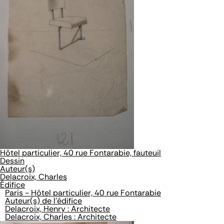
Hôtel particulier, 40 rue Fontarabie, fauteuil
Dessin
Auteur(s)
Delacroix, Charles
Édifice
Paris - Hôtel particulier, 40 rue Fontarabie
Auteur(s) de l'édifice
Delacroix, Henry : Architecte
Delacroix, Charles : Architecte