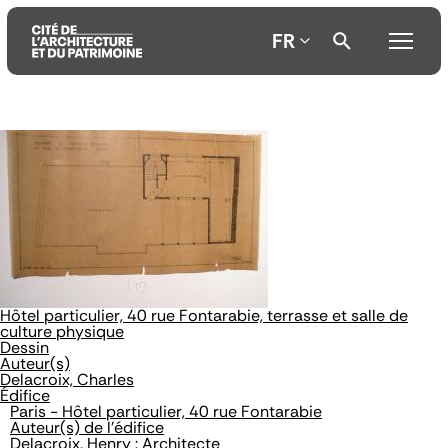
FR
Aller
Aller
Aller
au
au
à
contenu
menu
la
principal
principal
recherche
Hôtel particulier, 40 rue Fontarabie, terrasse et salle de
culture physique
Dessin
Auteur(s)
Delacroix, Charles
Édifice
Paris - Hôtel particulier, 40 rue Fontarabie
Auteur(s) de l'édifice
Delacroix, Henry : Architecte