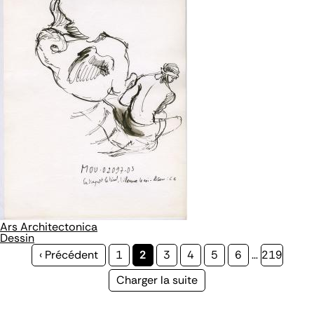
Ars Architectonica
Dessin
Page
‹ Précédent
Page
1
Page
2
Page
3
Page
4
Page
5
Page
6
…
Page
219
précédente
courante
Page
Charger la suite
suivante