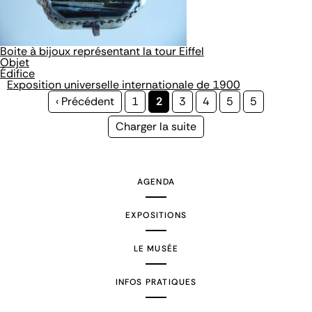
Boite à bijoux représentant la tour Eiffel
Objet
Édifice
Exposition universelle internationale de 1900
Page
‹ Précédent
Page
1
Page
2
Page
3
Page
4
Page
5
Page
5
précédente
courante
Page
Charger la suite
suivante
AGENDA
EXPOSITIONS
LE MUSÉE
INFOS PRATIQUES