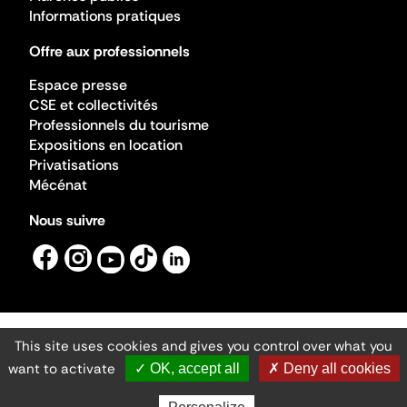
Informations pratiques
Offre aux professionnels
Espace presse
CSE et collectivités
Professionnels du tourisme
Expositions en location
Privatisations
Mécénat
Nous suivre
This site uses cookies and gives you control over what you
Mentions légales
Gestion des cookies
want to activate
✓ OK, accept all
✗ Deny all cookies
Accessibilité numérique
Ministère de la Culture ©2026
- Cité de l'architecture et du patrimoine