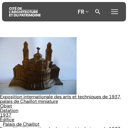
FR
Aller
Aller
Aller
au
au
à
contenu
menu
la
principal
principal
recherche
Exposition internationale des arts et techniques de 1937,
palais de Chaillot miniature
Objet
Datation
1937
Édifice
Palais de Chaillot