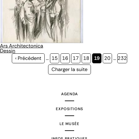
Ars Architectonica
Dessin
Page
‹ Précédent
…
Page
15
Page
16
Page
17
Page
18
Page
19
Page
20
…
Page
232
précédente
courante
Page
Charger la suite
suivante
AGENDA
EXPOSITIONS
LE MUSÉE
INFOS PRATIQUES