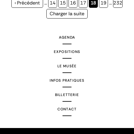
Page
‹ Précédent
…
Page
14
Page
15
Page
16
Page
17
Page
18
Page
19
…
Page
232
précédente
courante
Page
Charger la suite
suivante
AGENDA
EXPOSITIONS
LE MUSÉE
INFOS PRATIQUES
BILLETTERIE
CONTACT