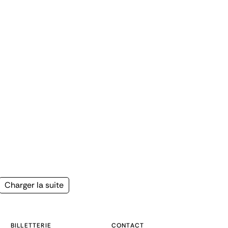
Page
Charger la suite
suivante
BILLETTERIE
CONTACT