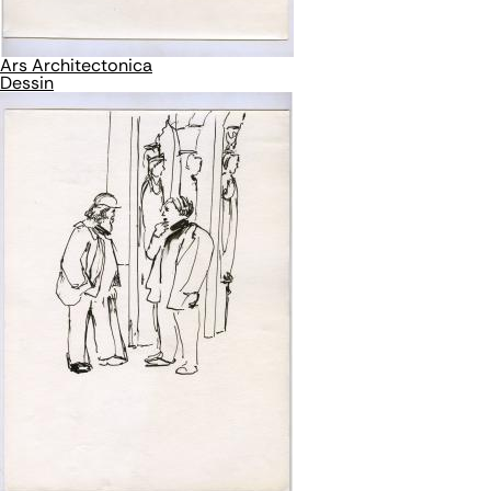
Ars Architectonica
Dessin