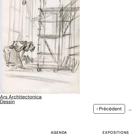
Ars Architectonica
Dessin
Page
‹ Précédent
…
précédente
AGENDA
EXPOSITIONS