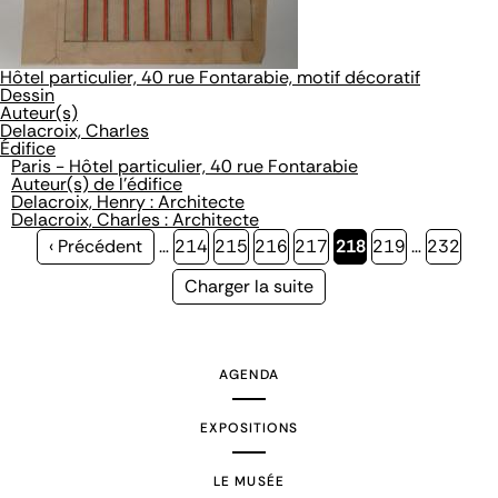
Hôtel particulier, 40 rue Fontarabie, motif décoratif
Dessin
Auteur(s)
Delacroix, Charles
Édifice
Paris - Hôtel particulier, 40 rue Fontarabie
Auteur(s) de l'édifice
Delacroix, Henry : Architecte
Delacroix, Charles : Architecte
Page
‹ Précédent
…
Page
214
Page
215
Page
216
Page
217
Page
218
Page
219
…
Page
232
précédente
courante
Page
Charger la suite
suivante
AGENDA
EXPOSITIONS
LE MUSÉE