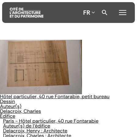
FR
Aller
Aller
Aller
au
au
à
contenu
menu
la
principal
principal
recherche
Hôtel particulier, 40 rue Fontarabie, petit bureau
Dessin
Auteur(s)
Delacroix, Charles
Édifice
Paris - Hôtel particulier, 40 rue Fontarabie
Auteur(s) de l'édifice
Delacroix, Henry : Architecte
Delacroix, Charles : Architecte