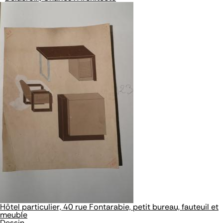
Hôtel particulier, 40 rue Fontarabie, petit bureau, fauteuil et
meuble
Dessin