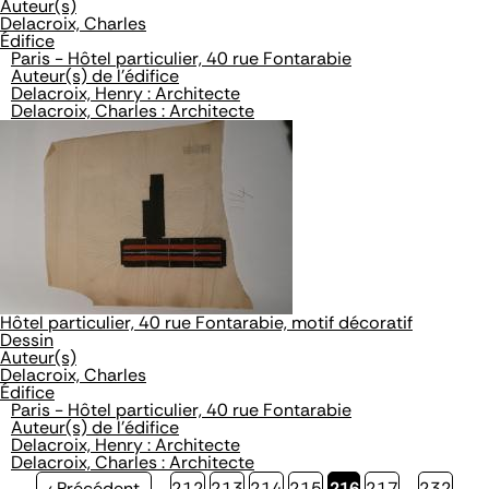
Auteur(s)
Delacroix, Charles
Édifice
Paris - Hôtel particulier, 40 rue Fontarabie
Auteur(s) de l'édifice
Delacroix, Henry : Architecte
Delacroix, Charles : Architecte
Hôtel particulier, 40 rue Fontarabie, motif décoratif
Dessin
Auteur(s)
Delacroix, Charles
Édifice
Paris - Hôtel particulier, 40 rue Fontarabie
Auteur(s) de l'édifice
Delacroix, Henry : Architecte
Delacroix, Charles : Architecte
Page
‹ Précédent
…
Page
212
Page
213
Page
214
Page
215
Page
216
Page
217
…
Page
232