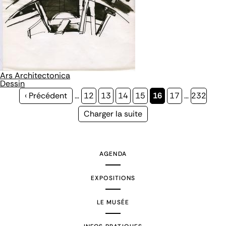
Ars Architectonica
Dessin
Page
‹ Précédent
…
Page
12
Page
13
Page
14
Page
15
Page
16
Page
17
…
Page
232
précédente
courante
Page
Charger la suite
suivante
AGENDA
EXPOSITIONS
LE MUSÉE