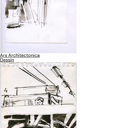
Ars Architectonica
Dessin