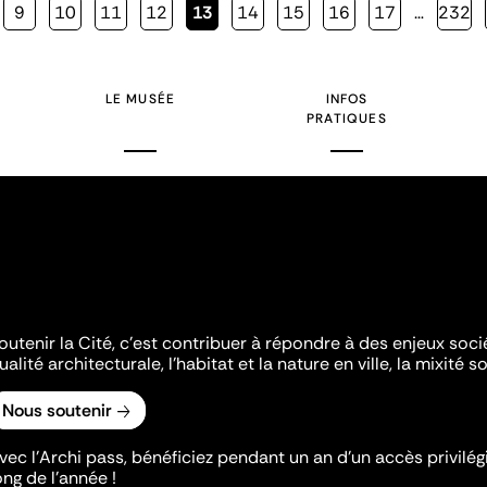
Page
9
Page
10
Page
11
Page
12
Page
13
Page
14
Page
15
Page
16
Page
17
…
Page
232
courante
LE MUSÉE
INFOS
PRATIQUES
outenir la Cité, c'est contribuer à répondre à des enjeux soc
ualité architecturale, l'habitat et la nature en ville, la mixité so
Nous soutenir
vec l’Archi pass, bénéficiez pendant un an d’un accès privilégi
ong de l’année !