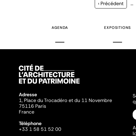
Page
‹ Précédent
…
précédente
AGENDA
EXPOSITIONS
Adresse
S
1, Place du Trocadéro et du 11 Novembre
q
75116 Paris
France
Téléphone
A
+33 1 58 51 52 00
l