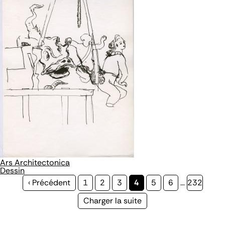
Ars Architectonica
Dessin
Page
‹ Précédent
Page
1
Page
2
Page
3
Page
4
Page
5
Page
6
…
Page
232
précédente
courante
Page
Charger la suite
suivante