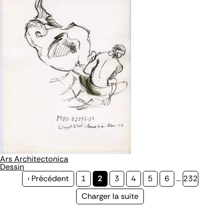
Ars Architectonica
Dessin
Page
‹ Précédent
Page
1
Page
2
Page
3
Page
4
Page
5
Page
6
…
Page
232
précédente
courante
Page
Charger la suite
suivante