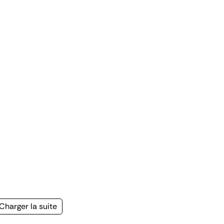
Page
Charger la suite
suivante