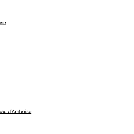
ise
âteau d'Amboise