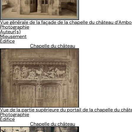
Vue générale de la façade de la chapelle du château d'Ambo
Photographie
Auteur(s)
Mieusement
Édifice
Chapelle du château
Vue de la partie supérieure du portail de la chapelle du ch
Photographie
Édifice
Chapelle du château