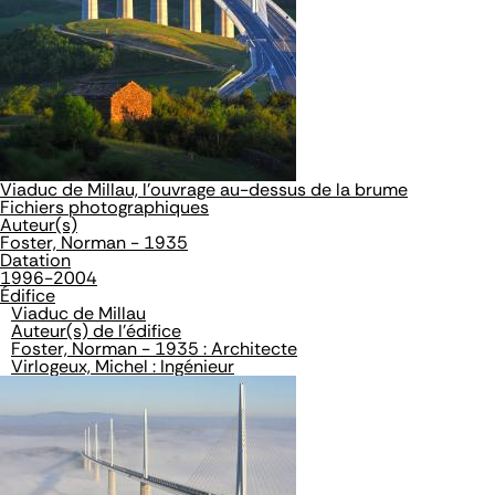
Viaduc de Millau, l'ouvrage au-dessus de la brume
Fichiers photographiques
Auteur(s)
Foster, Norman - 1935
Datation
1996-2004
Édifice
Viaduc de Millau
Auteur(s) de l'édifice
Foster, Norman - 1935 : Architecte
Virlogeux, Michel : Ingénieur