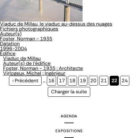
Viaduc de Millau, le viaduc au-dessus des nuages
Fichiers photographiques
Auteur(s)
Foster, Norman - 1935
Datation
1996-2004
Édifice
Viaduc de Millau
Auteur(s) de l'édifice
Foster, Norman - 1935 : Architecte
Virlogeux, Michel : Ingénieur
Page
‹ Précédent
…
Page
16
Page
17
Page
18
Page
19
Page
20
Page
21
Page
22
Page
24
précédente
courante
Page
Charger la suite
suivante
AGENDA
EXPOSITIONS