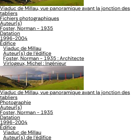
Viaduc de Millau, vue panoramique avant la jonction des
tabliers
Fichiers photographiques
Auteur(s)
Foster, Norman - 1935
Datation
1996-2004
Édifice
Viaduc de Millau
Auteur(s) de l'édifice
Foster, Norman - 1935 : Architecte
Virlogeux, Michel : Ingénieur
Viaduc de Millau, vue panoramique avant la jonction des
tabliers
Photographie
Auteur(s)
Foster, Norman - 1935
Datation
1996-2004
Édifice
Viaduc de Millau
Auteur(s) de l'édifice