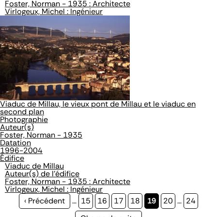
Foster, Norman - 1935 : Architecte
Virlogeux, Michel : Ingénieur
Viaduc de Millau, le vieux pont de Millau et le viaduc en
second plan
Photographie
Auteur(s)
Foster, Norman - 1935
Datation
1996-2004
Édifice
Viaduc de Millau
Auteur(s) de l'édifice
Foster, Norman - 1935 : Architecte
Virlogeux, Michel : Ingénieur
Page
‹ Précédent
…
Page
15
Page
16
Page
17
Page
18
Page
19
Page
20
…
Page
24
précédente
courante