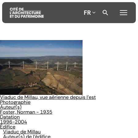
FR
Aller
Aller
Aller
au
au
à
contenu
menu
la
principal
principal
recherche
Viaduc de Millau, vue aérienne depuis l'est
Photographie
Auteur(s)
Foster, Norman - 1935
Datation
1996-2004
Édifice
Viaduc de Millau
Auteur(s) de l'édifice