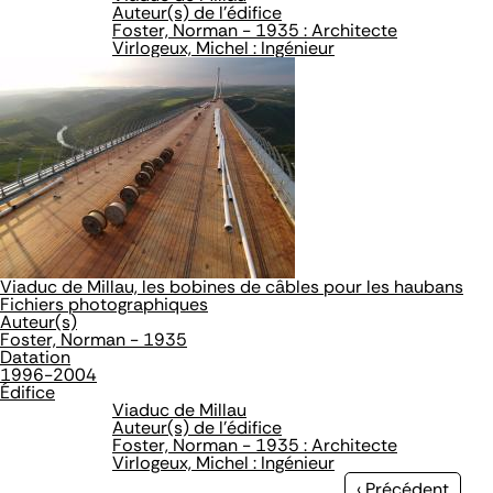
Auteur(s) de l'édifice
Foster, Norman - 1935 : Architecte
Virlogeux, Michel : Ingénieur
Viaduc de Millau, les bobines de câbles pour les haubans
Fichiers photographiques
Auteur(s)
Foster, Norman - 1935
Datation
1996-2004
Édifice
Viaduc de Millau
Auteur(s) de l'édifice
Foster, Norman - 1935 : Architecte
Virlogeux, Michel : Ingénieur
Page
‹ Précédent
…