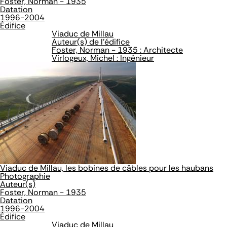
Foster, Norman - 1935
Datation
1996-2004
Édifice
Viaduc de Millau
Auteur(s) de l'édifice
Foster, Norman - 1935 : Architecte
Virlogeux, Michel : Ingénieur
Viaduc de Millau, les bobines de câbles pour les haubans
Photographie
Auteur(s)
Foster, Norman - 1935
Datation
1996-2004
Édifice
Viaduc de Millau