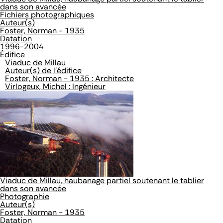
dans son avancée
Fichiers photographiques
Auteur(s)
Foster, Norman - 1935
Datation
1996-2004
Édifice
Viaduc de Millau
Auteur(s) de l'édifice
Foster, Norman - 1935 : Architecte
Virlogeux, Michel : Ingénieur
Viaduc de Millau, haubanage partiel soutenant le tablier
dans son avancée
Photographie
Auteur(s)
Foster, Norman - 1935
Datation