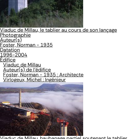
Viaduc de Millau, le tablier au cours de son lançage
Photographie
Auteur(s)
Foster, Norman - 1935
Datation
1996-2004
Édifice
Viaduc de Millau
Auteur(s) de l'édifice
Foster, Norman - 1935 : Architecte
Virlogeux, Michel : Ingénieur
Viaduc de Millau, haubanage partiel soutenant le tablier