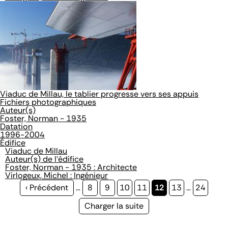
Viaduc de Millau, le tablier progresse vers ses appuis
Fichiers photographiques
Auteur(s)
Foster, Norman - 1935
Datation
1996-2004
Édifice
Viaduc de Millau
Auteur(s) de l'édifice
Foster, Norman - 1935 : Architecte
Virlogeux, Michel : Ingénieur
Page
‹ Précédent
…
Page
8
Page
9
Page
10
Page
11
Page
12
Page
13
…
Page
24
précédente
courante
Page
Charger la suite
suivante