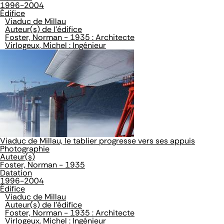
1996-2004
Édifice
Viaduc de Millau
Auteur(s) de l'édifice
Foster, Norman - 1935 : Architecte
Virlogeux, Michel : Ingénieur
Viaduc de Millau, le tablier progresse vers ses appuis
Photographie
Auteur(s)
Foster, Norman - 1935
Datation
1996-2004
Édifice
Viaduc de Millau
Auteur(s) de l'édifice
Foster, Norman - 1935 : Architecte
Virlogeux, Michel : Ingénieur