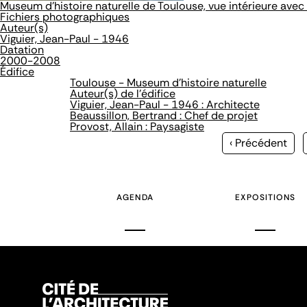
Museum d'histoire naturelle de Toulouse, vue intérieure avec
Fichiers photographiques
Auteur(s)
Viguier, Jean-Paul - 1946
Datation
2000-2008
Édifice
Toulouse - Museum d'histoire naturelle
Auteur(s) de l'édifice
Viguier, Jean-Paul - 1946 : Architecte
Beaussillon, Bertrand : Chef de projet
Provost, Allain : Paysagiste
Page
‹ Précédent
précédente
AGENDA
EXPOSITIONS