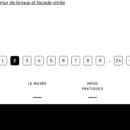
 mur de brique et façade vitrée
Page
1
Page
2
Page
3
Page
4
Page
5
Page
6
Page
7
Page
8
Page
9
…
Page
24
courante
LE MUSÉE
INFOS
PRATIQUES