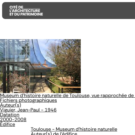
Aller
Aller
Aller
au
au
à
contenu
menu
la
principal
principal
recherche
Museum d'histoire naturelle de Toulouse, vue rapprochée de 
Fichiers photographiques
Auteur(s)
Viguier, Jean-Paul - 1946
Datation
2000-2008
Édifice
Toulouse - Museum d'histoire naturelle
Auteur(s) de l'édifice