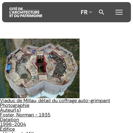
FR
Aller
Aller
Aller
au
au
à
contenu
menu
la
principal
principal
recherche
Viaduc de Millau, détail du coffrage auto-grimpant
Photographie
Auteur(s)
Foster, Norman - 1935
Datation
1996-2004
Édifice