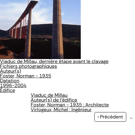
Viaduc de Millau, dernière étape avant le clavage
Fichiers photographiques
Auteur(s)
Foster, Norman - 1935
Datation
1996-2004
Édifice
Viaduc de Millau
Auteur(s) de l'édifice
Foster, Norman - 1935 : Architecte
Virlogeux, Michel : Ingénieur
Page
‹ Précédent
…
précédente