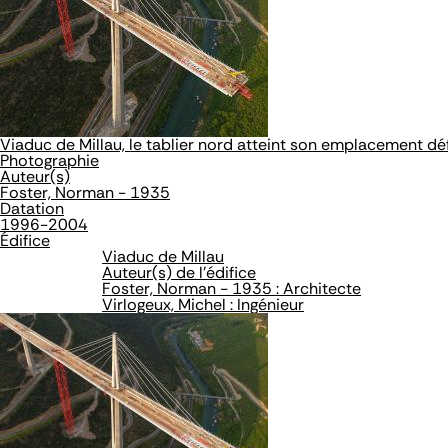
Viaduc de Millau, le tablier nord atteint son emplacement défi
Photographie
Auteur(s)
Foster, Norman - 1935
Datation
1996-2004
Édifice
Viaduc de Millau
Auteur(s) de l'édifice
Foster, Norman - 1935 : Architecte
Virlogeux, Michel : Ingénieur