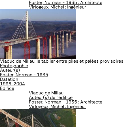
Foster, Norman - 1935 : Architecte
Virlogeux, Michel : Ingénieur
Viaduc de Millau, le tablier entre piles et palées provisoires
Photographie
Auteur(s)
Foster, Norman - 1935
Datation
1996-2004
Édifice
Viaduc de Millau
Auteur(s) de l'édifice
Foster, Norman - 1935 : Architecte
Virlogeux, Michel : Ingénieur