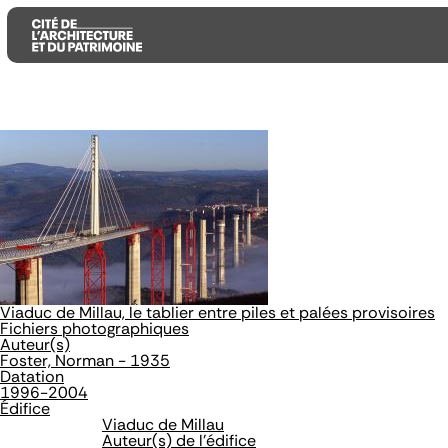
Aller
Aller
Aller
au
au
à
contenu
menu
la
principal
principal
recherche
Viaduc de Millau, le tablier entre piles et palées provisoires
Fichiers photographiques
Auteur(s)
Foster, Norman - 1935
Datation
1996-2004
Édifice
Viaduc de Millau
Auteur(s) de l'édifice