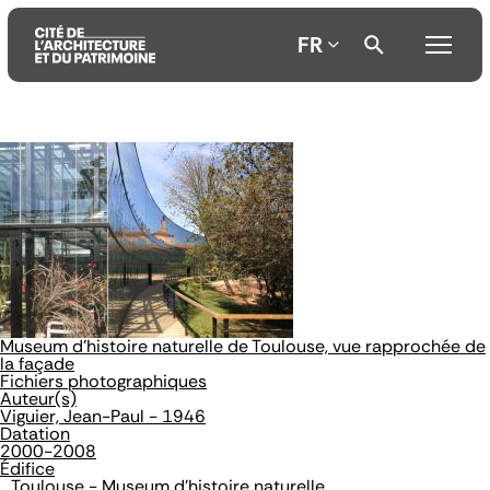
FR
Aller
Aller
Aller
au
au
à
contenu
menu
la
principal
principal
recherche
Museum d'histoire naturelle de Toulouse, vue rapprochée de
la façade
Fichiers photographiques
Auteur(s)
Viguier, Jean-Paul - 1946
Datation
2000-2008
Édifice
Toulouse - Museum d'histoire naturelle