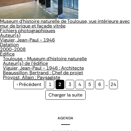
Museum d'histoire naturelle de Toulouse, vue intérieure avec
mur de brique et façade vitrée
Fichiers photographiques
Auteur(s)
Viguier, Jean-Paul - 1946
Datation
2000-2008
Édifice
Toulouse - Museum d'histoire naturelle
Auteur(s) de l'édifice
Viguier, Jean-Paul - 1946 : Architecte
Beaussillon, Bertrand : Chef de projet
Provost, Allain : Paysagiste
Page
‹ Précédent
Page
1
Page
2
Page
3
Page
4
Page
5
Page
6
…
Page
24
précédente
courante
Page
Charger la suite
suivante
AGENDA