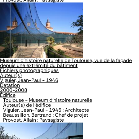
Museum d'histoire naturelle de Toulouse, vue de la façade
depuis une extrémité du bâtiment
Fichiers photographiques
Auteur(s)
Viguier, Jean-Paul - 1946
Datation
2000-2008
Édifice
Toulouse - Museum d'histoire naturelle
Auteur(s) de l'édifice
Viguier, Jean-Paul - 1946 : Architecte
Beaussillon, Bertrand : Chef de projet
Provost, Allain : Paysagiste