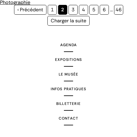
Photographie
Page
‹ Précédent
Page
1
Page
2
Page
3
Page
4
Page
5
Page
6
…
Page
46
précédente
courante
Page
Charger la suite
suivante
AGENDA
EXPOSITIONS
LE MUSÉE
INFOS PRATIQUES
BILLETTERIE
CONTACT