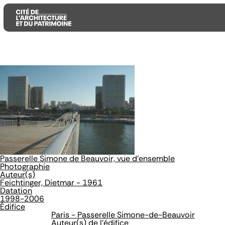
Aller
Aller
Aller
au
au
à
contenu
menu
la
principal
principal
recherche
Passerelle Simone de Beauvoir, vue d'ensemble
Photographie
Auteur(s)
Feichtinger, Dietmar - 1961
Datation
1998-2006
Édifice
Paris - Passerelle Simone-de-Beauvoir
Auteur(s) de l'édifice