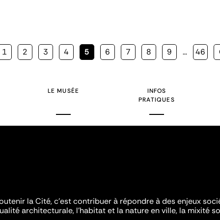
Page
1
Page
2
Page
3
Page
4
Page
5
Page
6
Page
7
Page
8
Page
9
…
Page
46
courante
LE MUSÉE
INFOS
PRATIQUES
outenir la Cité, c'est contribuer à répondre à des enjeux soc
ualité architecturale, l'habitat et la nature en ville, la mixité so