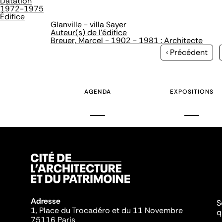
Datation
1972-1975
Édifice
Glanville - villa Sayer
Auteur(s) de l'édifice
Breuer, Marcel - 1902 - 1981 : Architecte
Page
‹ Précédent
précédente
AGENDA
EXPOSITIONS
Adresse
S
1, Place du Trocadéro et du 11 Novembre
q
75116 Paris