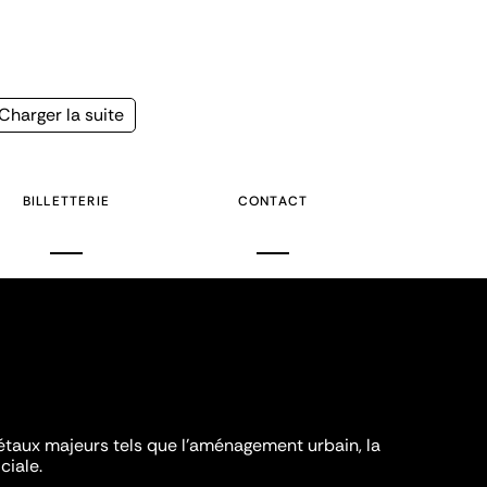
Page
Charger la suite
suivante
BILLETTERIE
CONTACT
iétaux majeurs tels que l'aménagement urbain, la
ciale.