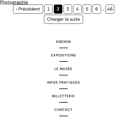
Photographie
Page
‹ Précédent
Page
1
Page
2
Page
3
Page
4
Page
5
Page
6
…
Page
46
précédente
courante
Page
Charger la suite
suivante
AGENDA
EXPOSITIONS
LE MUSÉE
INFOS PRATIQUES
BILLETTERIE
CONTACT