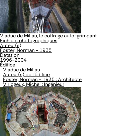
Viaduc de Millau, le coffrage auto-grimpant
Fichiers photographiques
Auteur(s)
Foster, Norman - 1935
Datation
1996-2004
Édifice
Viaduc de Millau
Auteur(s) de l'édifice
Foster, Norman - 1935 : Architecte
Virlogeux, Michel : Ingénieur