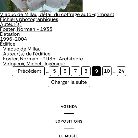
Viaduc de Millau, détail du coffrage auto-grimpant
Fichiers photographiques
Auteur(s)
Foster, Norman - 1935
Datation
1996-2004
Édifice
Viaduc de Millau
Auteur(s) de l'édifice
Foster, Norman - 1935 : Architecte
Virlogeux, Michel : Ingénieur
Page
‹ Précédent
…
Page
5
Page
6
Page
7
Page
8
Page
9
Page
10
…
Page
24
précédente
courante
Page
Charger la suite
suivante
AGENDA
EXPOSITIONS
LE MUSÉE