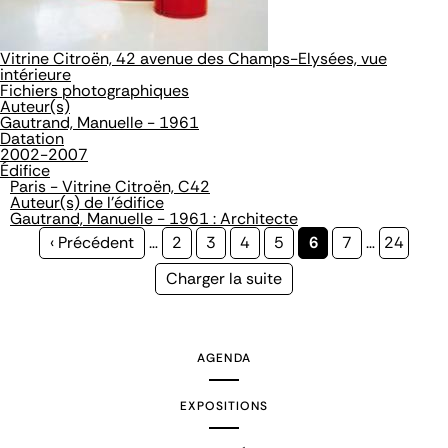
Vitrine Citroën, 42 avenue des Champs-Elysées, vue
intérieure
Fichiers photographiques
Auteur(s)
Gautrand, Manuelle - 1961
Datation
2002-2007
Édifice
Paris - Vitrine Citroën, C42
Auteur(s) de l'édifice
Gautrand, Manuelle - 1961 : Architecte
Page
‹ Précédent
…
Page
2
Page
3
Page
4
Page
5
Page
6
Page
7
…
Page
24
précédente
courante
Page
Charger la suite
suivante
AGENDA
EXPOSITIONS