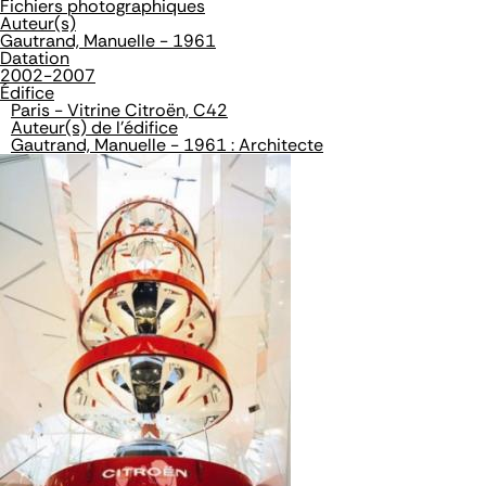
Fichiers photographiques
Auteur(s)
Gautrand, Manuelle - 1961
Datation
2002-2007
Édifice
Paris - Vitrine Citroën, C42
Auteur(s) de l'édifice
Gautrand, Manuelle - 1961 : Architecte