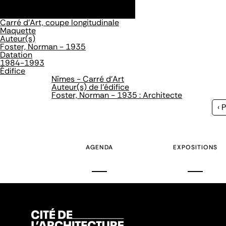
Carré d'Art, coupe longitudinale
Maquette
Auteur(s)
Foster, Norman - 1935
Datation
1984-1993
Édifice
Nîmes - Carré d'Art
Auteur(s) de l'édifice
Foster, Norman - 1935 : Architecte
Pa
‹ 
pr
AGENDA
EXPOSITIONS