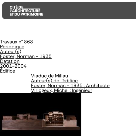
Travaux n° 868
Aller
Aller
Aller
Périodique
au
au
à
Auteur(s)
contenu
menu
la
Foster, Norman - 1935
principal
principal
recherche
Datation
2001-2004
Édifice
Viaduc de Millau
Auteur(s) de l'édifice
Foster, Norman - 1935 : Architecte
Virlogeux, Michel : Ingénieur