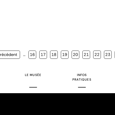
ge
Précédent
…
Page
16
Page
17
Page
18
Page
19
Page
20
Page
21
Page
22
Page
23
écédente
LE MUSÉE
INFOS
PRATIQUES