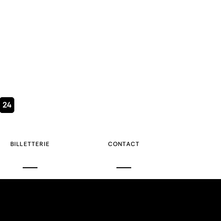
Page
24
courante
BILLETTERIE
CONTACT