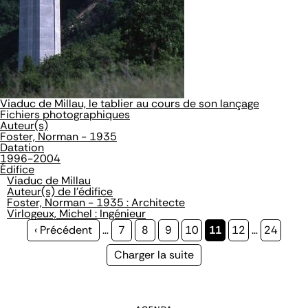
Viaduc de Millau, le tablier au cours de son lançage
Fichiers photographiques
Auteur(s)
Foster, Norman - 1935
Datation
1996-2004
Édifice
Viaduc de Millau
Auteur(s) de l'édifice
Foster, Norman - 1935 : Architecte
Virlogeux, Michel : Ingénieur
Page
‹ Précédent
…
Page
7
Page
8
Page
9
Page
10
Page
11
Page
12
…
Page
24
précédente
courante
Page
Charger la suite
suivante