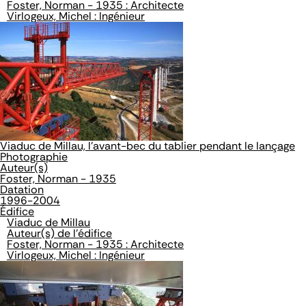
Foster, Norman - 1935 : Architecte
Virlogeux, Michel : Ingénieur
Viaduc de Millau, l'avant-bec du tablier pendant le lançage
Photographie
Auteur(s)
Foster, Norman - 1935
Datation
1996-2004
Édifice
Viaduc de Millau
Auteur(s) de l'édifice
Foster, Norman - 1935 : Architecte
Virlogeux, Michel : Ingénieur