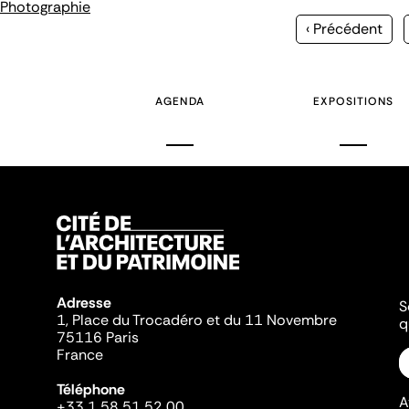
Photographie
Page
‹ Précédent
précédente
AGENDA
EXPOSITIONS
Adresse
S
1, Place du Trocadéro et du 11 Novembre
q
75116 Paris
France
Téléphone
A
+33 1 58 51 52 00