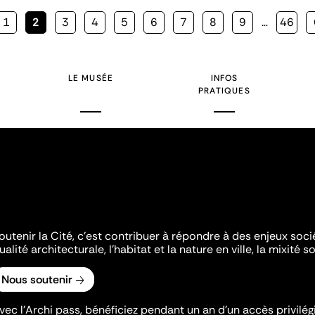
Page
1
Page
2
Page
3
Page
4
Page
5
Page
6
Page
7
Page
8
Page
9
…
Page
46
courante
LE MUSÉE
INFOS
PRATIQUES
outenir la Cité, c'est contribuer à répondre à des enjeux soc
ualité architecturale, l'habitat et la nature en ville, la mixité so
Nous soutenir
vec l’Archi pass, bénéficiez pendant un an d’un accès privilégi