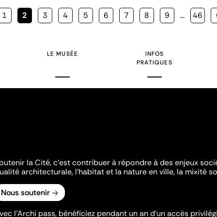
Page
1
Page
2
Page
3
Page
4
Page
5
Page
6
Page
7
Page
8
Page
9
…
Page
46
courante
LE MUSÉE
INFOS
PRATIQUES
outenir la Cité, c'est contribuer à répondre à des enjeux soc
ualité architecturale, l'habitat et la nature en ville, la mixité so
Nous soutenir
vec l’Archi pass, bénéficiez pendant un an d’un accès privilégi