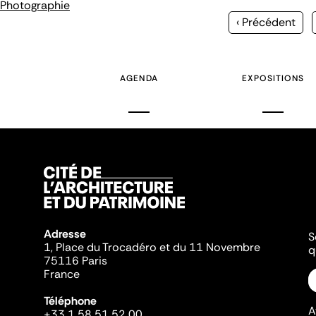
Photographie
Page
‹ Précédent
précédente
AGENDA
EXPOSITIONS
Adresse
S
1, Place du Trocadéro et du 11 Novembre
q
75116 Paris
France
Téléphone
A
+33 1 58 51 52 00