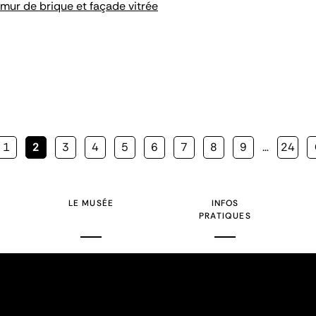
 mur de brique et façade vitrée
Page
1
Page
2
Page
3
Page
4
Page
5
Page
6
Page
7
Page
8
Page
9
…
Page
24
courante
LE MUSÉE
INFOS
PRATIQUES