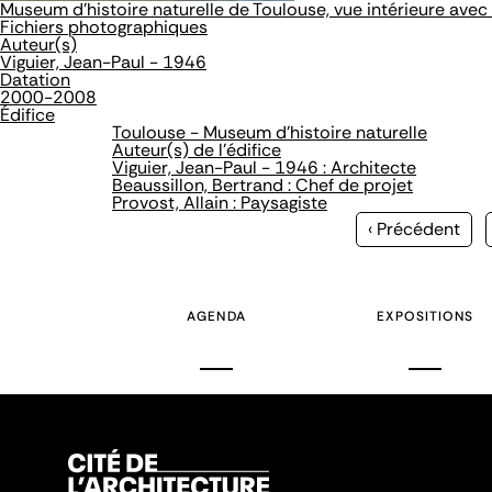
Museum d'histoire naturelle de Toulouse, vue intérieure avec
Fichiers photographiques
Auteur(s)
Viguier, Jean-Paul - 1946
Datation
2000-2008
Édifice
Toulouse - Museum d'histoire naturelle
Auteur(s) de l'édifice
Viguier, Jean-Paul - 1946 : Architecte
Beaussillon, Bertrand : Chef de projet
Provost, Allain : Paysagiste
Page
‹ Précédent
précédente
AGENDA
EXPOSITIONS