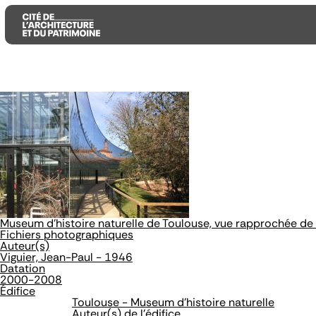
Aller
Aller
Aller
au
au
à
contenu
menu
la
principal
principal
recherche
Museum d'histoire naturelle de Toulouse, vue rapprochée de 
Fichiers photographiques
Auteur(s)
Viguier, Jean-Paul - 1946
Datation
2000-2008
Édifice
Toulouse - Museum d'histoire naturelle
Auteur(s) de l'édifice