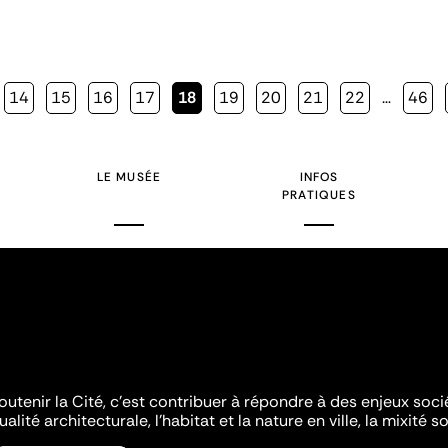
Page
14
Page
15
Page
16
Page
17
Page
18
Page
19
Page
20
Page
21
Page
22
…
Page
46
courante
LE MUSÉE
INFOS
PRATIQUES
outenir la Cité, c'est contribuer à répondre à des enjeux soc
ualité architecturale, l'habitat et la nature en ville, la mixité so