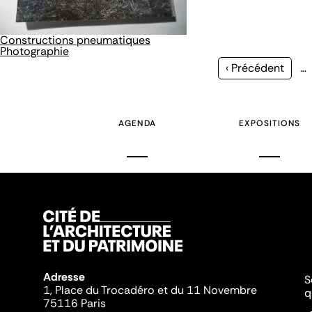
Constructions pneumatiques
Photographie
Page
‹ Précédent
…
précédente
AGENDA
EXPOSITIONS
Adresse
S
1, Place du Trocadéro et du 11 Novembre
q
75116 Paris