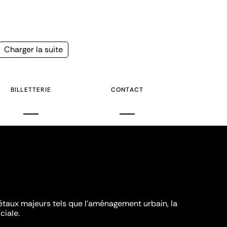
Page
Charger la suite
suivante
BILLETTERIE
CONTACT
iétaux majeurs tels que l'aménagement urbain, la
ciale.