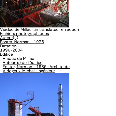
Viaduc de Millau, un translateur en action
Fichiers photographiques
Auteur(s)
Foster, Norman - 1935
Datation
1996-2004
Édifice
Viaduc de Millau
Auteur(s) de l'édifice
Foster, Norman - 1935 : Architecte
Virlogeux, Michel : Ingénieur