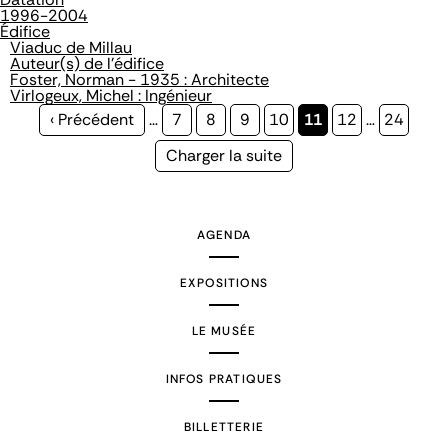
1996-2004
Édifice
Viaduc de Millau
Auteur(s) de l'édifice
Foster, Norman - 1935 : Architecte
Virlogeux, Michel : Ingénieur
Page
‹ Précédent
…
Page
7
Page
8
Page
9
Page
10
Page
11
Page
12
…
Page
24
précédente
courante
Page
Charger la suite
suivante
AGENDA
EXPOSITIONS
LE MUSÉE
INFOS PRATIQUES
BILLETTERIE