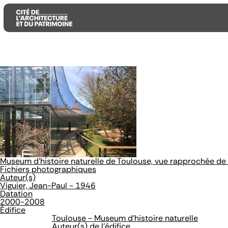
Aller
Aller
Aller
au
au
à
contenu
menu
la
principal
principal
recherche
Museum d'histoire naturelle de Toulouse, vue rapprochée de 
Fichiers photographiques
Auteur(s)
Viguier, Jean-Paul - 1946
Datation
2000-2008
Édifice
Toulouse - Museum d'histoire naturelle
Auteur(s) de l'édifice