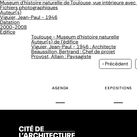
Museum d'histoire naturelle de Toulouse, vue intérieure avec
Fichiers photographiques
Auteur(s)
Viguier, Jean-Paul - 1946
Datation
2000-2008
Édifice
Toulouse - Museum d'histoire naturelle
Auteur(s) de l'édifice
Viguier, Jean-Paul - 1946 : Architecte
Beaussillon, Bertrand : Chef de projet
Provost, Allain : Paysagiste
Page
‹ Précédent
précédente
AGENDA
EXPOSITIONS