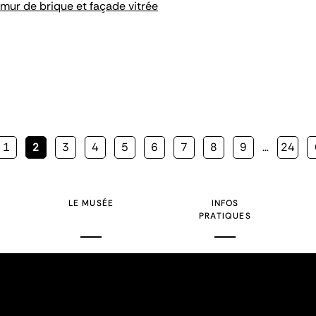
 mur de brique et façade vitrée
Page
1
Page
2
Page
3
Page
4
Page
5
Page
6
Page
7
Page
8
Page
9
…
Page
24
courante
LE MUSÉE
INFOS
PRATIQUES