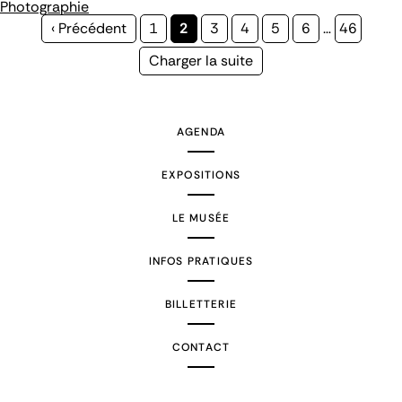
Photographie
Page
‹ Précédent
Page
1
Page
2
Page
3
Page
4
Page
5
Page
6
…
Page
46
précédente
courante
Page
Charger la suite
suivante
AGENDA
EXPOSITIONS
LE MUSÉE
INFOS PRATIQUES
BILLETTERIE
CONTACT