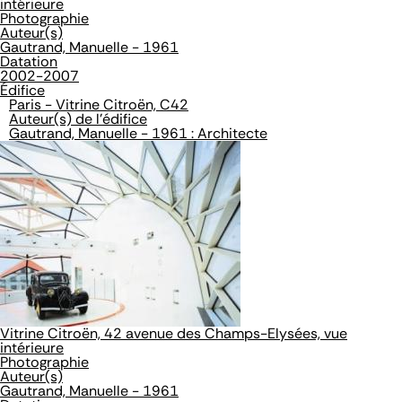
intérieure
Photographie
Auteur(s)
Gautrand, Manuelle - 1961
Datation
2002-2007
Édifice
Paris - Vitrine Citroën, C42
Auteur(s) de l'édifice
Gautrand, Manuelle - 1961 : Architecte
Vitrine Citroën, 42 avenue des Champs-Elysées, vue
intérieure
Photographie
Auteur(s)
Gautrand, Manuelle - 1961