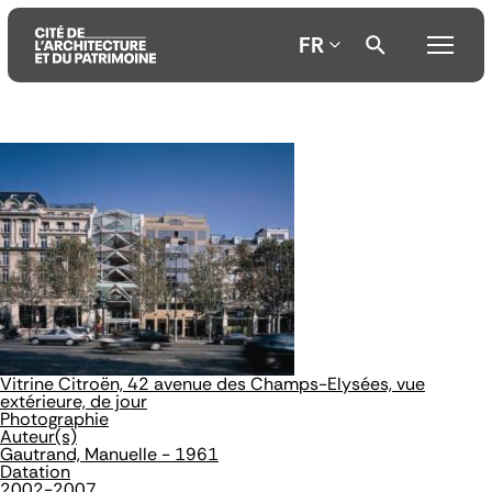
FR
Aller
Aller
Aller
au
au
à
contenu
menu
la
principal
principal
recherche
Vitrine Citroën, 42 avenue des Champs-Elysées, vue
extérieure, de jour
Photographie
Auteur(s)
Gautrand, Manuelle - 1961
Datation
2002-2007