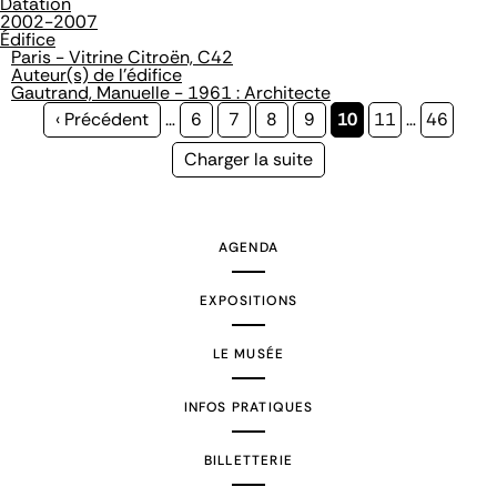
Datation
2002-2007
Édifice
Paris - Vitrine Citroën, C42
Auteur(s) de l'édifice
Gautrand, Manuelle - 1961 : Architecte
Page
‹ Précédent
…
Page
6
Page
7
Page
8
Page
9
Page
10
Page
11
…
Page
46
précédente
courante
Page
Charger la suite
suivante
AGENDA
EXPOSITIONS
LE MUSÉE
INFOS PRATIQUES
BILLETTERIE