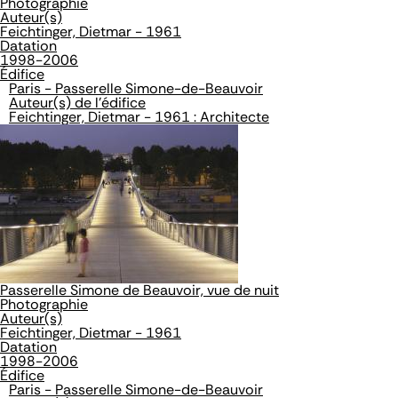
Photographie
Auteur(s)
Feichtinger, Dietmar - 1961
Datation
1998-2006
Édifice
Paris - Passerelle Simone-de-Beauvoir
Auteur(s) de l'édifice
Feichtinger, Dietmar - 1961 : Architecte
Passerelle Simone de Beauvoir, vue de nuit
Photographie
Auteur(s)
Feichtinger, Dietmar - 1961
Datation
1998-2006
Édifice
Paris - Passerelle Simone-de-Beauvoir