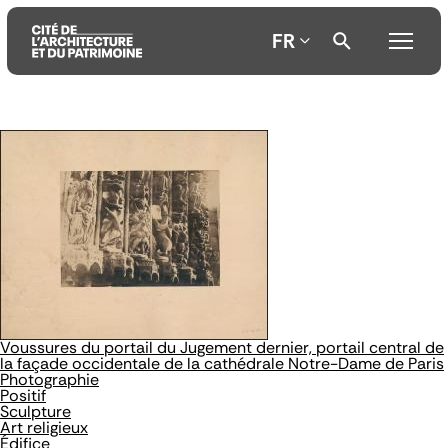
FR
Aller
Aller
Aller
au
au
à
contenu
menu
la
principal
principal
recherche
Voussures du portail du Jugement dernier, portail central de
la façade occidentale de la cathédrale Notre-Dame de Paris
Photographie
Positif
Sculpture
Art religieux
Édifice