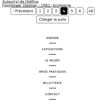
Auteur(s) de l'édifice
Feichtinger, Dietmar - 1961 : Architecte
Page
‹ Précédent
Page
1
Page
2
Page
3
Page
4
Page
5
Page
6
…
Page
46
précédente
courante
Page
Charger la suite
suivante
AGENDA
EXPOSITIONS
LE MUSÉE
INFOS PRATIQUES
BILLETTERIE
CONTACT